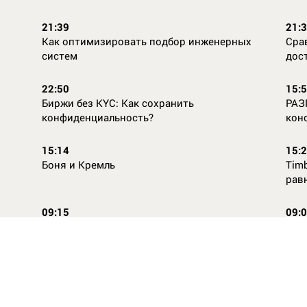
21:39
21:
Как оптимизировать подбор инженерных
Сра
систем
дос
22:50
15:
Биржи без KYC: Как сохранить
РАЗ
конфиденциальность?
кон
15:14
15:
Боня и Кремль
Timb
рав
09:15
09:
Повторней не придумаешь
Ope
14:46
16:
Стили одежды для детей: как формируется
Как
как
вкус с ранних лет
КАС