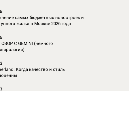
35
внение самых бюджетных новостроек и
тупного жилья в Москве 2026 года
55
ГОВОР С GEMINI (немного
спирологии)
23
erland: Когда качество и стиль
ноценны
07
nAl против
13
ие данные нужны, чтобы рассчитать
КО без ошибок