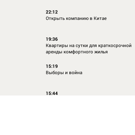
22:12
Открыть компанию в Китае
19:36
Квартиры на сутки для краткосрочной
аренды комфортного жилья
15:19
Выборы и война
15:44
Кто главный по жалобам
17:54
Страхование имущества для ипотеки:
типичные причины отказа в выплате и 