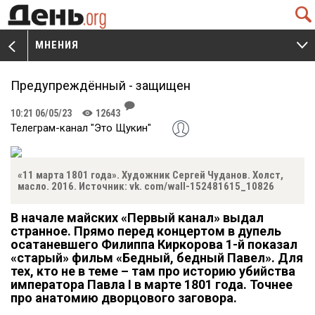
Q
МНЕНИЯ
V
W
Предупреждённый - защищен
J
10:21 06/05/23
12643
K
Телеграм-канал "Это Щукин"
«11 марта 1801 года». Художник Сергей Чуданов. Холст,
масло. 2016. Источник: vk. com/wall-152481615_10826
В начале майских «Первый канал» выдал
странное. Прямо перед концертом в дупель
осатаневшего Филиппа Киркорова 1-й показал
«старый» фильм «Бедный, бедный Павел». Для
тех, кто не в теме – там про историю убийства
императора Павла I в марте 1801 года. Точнее
про анатомию дворцового заговора.