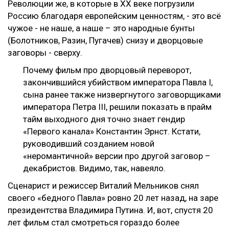
Революции же, в которые в XX веке погрузили
Россию благодаря европейским ценностям, - это всё
чужое - не наше, а наше – это народные бунты
(Болотников, Разин, Пугачев) снизу и дворцовые
заговоры - сверху.
Почему фильм про дворцовый переворот,
закончившийся убийством императора Павла I,
сына ранее также низвергнутого заговорщиками
императора Петра III, решили показать в прайм
тайм выходного дня точно знает гендир
«Первого канала» Константин Эрнст. Кстати,
руководивший созданием новой
«неромантичной» версии про другой заговор –
декабристов. Видимо, так, навеяло.
Сценарист и режиссер Виталий Мельников снял
своего «бедного Павла» ровно 20 лет назад, на заре
президентства Владимира Путина. И, вот, спустя 20
лет фильм стал смотреться гораздо более