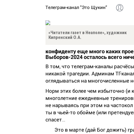
Телеграм-канал "Это Щукин"
«Читатели газет в Неаполе», художник
Кипренский О.А.
конфиденту еще много каких проект
Выборов-2024 осталось всего нич
В том, что телеграм-каналы расчёс
никакой трагедии. Админам ТГ-кана
оглядываться на многочисленные н
Норм этих более чем избыточно (и 
многолетние ежедневные тренировки
не нарываясь при этом на частокол
ты в чьей-то обойме (или претендуе
спасет…
Это в марте (дай Бог дожить) г