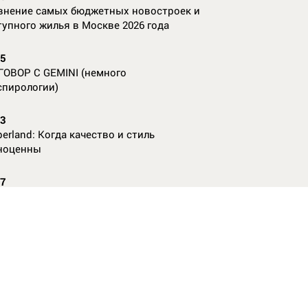
внение самых бюджетных новостроек и
тупного жилья в Москве 2026 года
55
ГОВОР С GEMINI (немного
спирологии)
23
erland: Когда качество и стиль
ноценны
07
nAl против
13
ие данные нужны, чтобы рассчитать
КО без ошибок