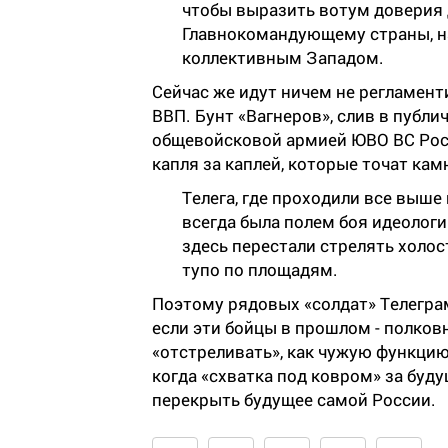
чтобы выразить вотум доверия д
Главнокомандующему страны, н
коллективным Западом.
Сейчас же идут ничем не регламен
ВВП. Бунт «Вагнеров», слив в публ
общевойсковой армией ЮВО ВС Росс
капля за каплей, которые точат кам
Телега, где проходили все выше
всегда была полем боя идеолог
здесь перестали стрелять холос
тупо по площадям.
Поэтому рядовых «солдат» Телеграм
если эти бойцы в прошлом - полков
«отстреливать», как чужую функцию.
когда «схватка под ковром» за буд
перекрыть будущее самой России.