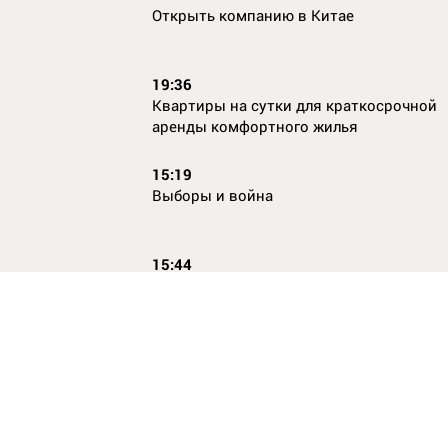
Открыть компанию в Китае
19:36
Квартиры на сутки для краткосрочной
аренды комфортного жилья
15:19
Выборы и война
15:44
Кто главный по жалобам
17:54
Страхование имущества для ипотеки:
типичные причины отказа в выплате и 
их избежать