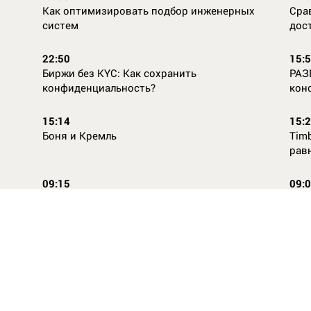
Как оптимизировать подбор инженерных
Сра
систем
дос
22:50
15:
Биржи без KYC: Как сохранить
РАЗ
конфиденциальность?
кон
15:14
15:
Боня и Кремль
Timb
рав
09:15
09:
Повторней не придумаешь
Ope
14:46
16:
Стили одежды для детей: как формируется
Как
как
вкус с ранних лет
КАС