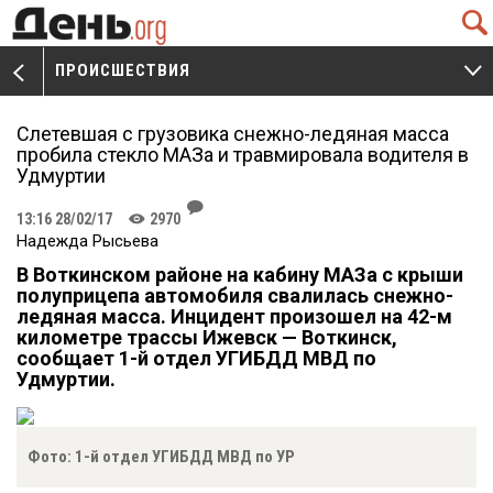
Q
ПРОИСШЕСТВИЯ
V
W
Слетевшая с грузовика снежно-ледяная масса
пробила стекло МАЗа и травмировала водителя в
Удмуртии
J
13:16 28/02/17
2970
K
Надежда Рысьева
В Воткинском районе на кабину МАЗа с крыши
полуприцепа автомобиля свалилась снежно-
ледяная масса. Инцидент произошел на 42-м
километре трассы Ижевск — Воткинск,
сообщает 1-й отдел УГИБДД МВД по
Удмуртии.
Фото: 1-й отдел УГИБДД МВД по УР