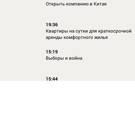
Открыть компанию в Китае
19:36
Квартиры на сутки для краткосрочной
аренды комфортного жилья
15:19
Выборы и война
15:44
Кто главный по жалобам
17:54
Страхование имущества для ипотеки:
типичные причины отказа в выплате и 
их избежать