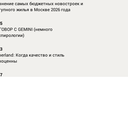
внение самых бюджетных новостроек и
тупного жилья в Москве 2026 года
55
ГОВОР С GEMINI (немного
спирологии)
23
erland: Когда качество и стиль
ноценны
07
nAl против
13
ие данные нужны, чтобы рассчитать
КО без ошибок