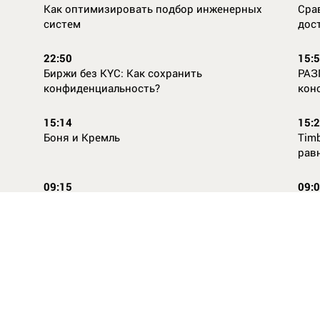
Как оптимизировать подбор инженерных
Сра
систем
дос
22:50
15:
Биржи без KYC: Как сохранить
РАЗ
конфиденциальность?
кон
15:14
15:
Боня и Кремль
Timb
рав
09:15
09:
Повторней не придумаешь
Ope
14:46
16:
Стили одежды для детей: как формируется
Как
как
вкус с ранних лет
КАС