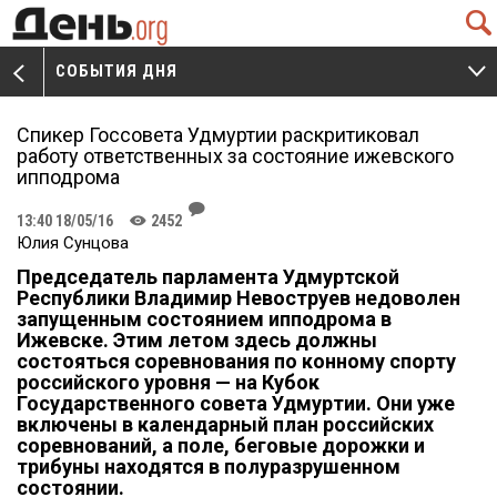
Q
СОБЫТИЯ ДНЯ
V
W
Спикер Госсовета Удмуртии раскритиковал
работу ответственных за состояние ижевского
ипподрома
J
13:40 18/05/16
2452
K
Юлия Сунцова
Председатель парламента Удмуртской
Республики Владимир Невоструев недоволен
запущенным состоянием ипподрома в
Ижевске. Этим летом здесь должны
состояться соревнования по конному спорту
российского уровня — на Кубок
Государственного совета Удмуртии. Они уже
включены в календарный план российских
соревнований, а поле, беговые дорожки и
трибуны находятся в полуразрушенном
состоянии.