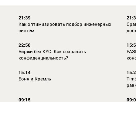
21:39
21:
Как оптимизировать подбор инженерных
Сра
систем
дос
22:50
15:
Биржи без KYC: Как сохранить
РАЗ
конфиденциальность?
кон
15:14
15:
Боня и Кремль
Timb
рав
09:15
09:
Повторней не придумаешь
Ope
14:46
16:
Стили одежды для детей: как формируется
Как