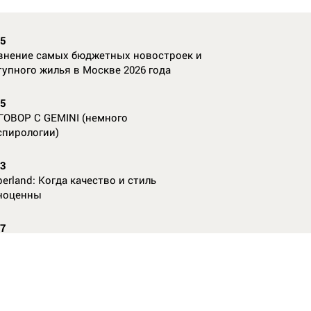
35
внение самых бюджетных новостроек и
тупного жилья в Москве 2026 года
55
ГОВОР С GEMINI (немного
спирологии)
23
erland: Когда качество и стиль
ноценны
07
nAl против
13
ие данные нужны, чтобы рассчитать