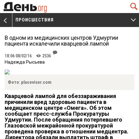
Q
ПРОИСШЕСТВИЯ
V
W
В одном из медицинских центров Удмуртии
пациента искалечили кварцевой лампой
J
18:06 08/02/16
2536
K
Надежда Рысьева
Фото: placevisor.com
Кварцевой лампой для обеззараживания
причинили вред здоровью пациента в
медицинском центре «Омега». Об этом
сообщает пресс-служба Прокуратуры
Удмуртии. После обращения потерпевшего
Глазовской межрайонной прокуратурой
проведена проверка в отношении медцентра.
Директора обязали выплатить штраф в