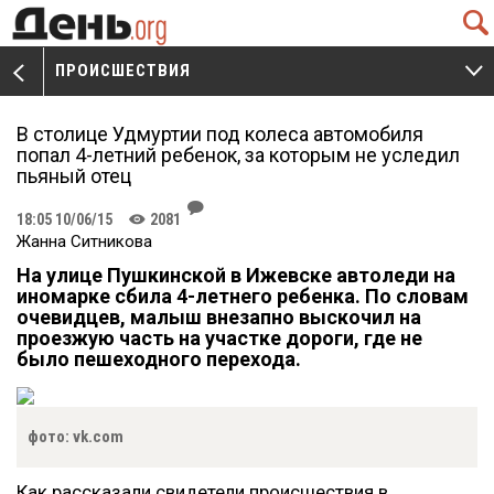
Q
ПРОИСШЕСТВИЯ
V
W
В столице Удмуртии под колеса автомобиля
попал 4-летний ребенок, за которым не уследил
пьяный отец
J
18:05 10/06/15
2081
K
Жанна Ситникова
На улице Пушкинской в Ижевске автоледи на
иномарке сбила 4-летнего ребенка. По словам
очевидцев, малыш внезапно выскочил на
проезжую часть на участке дороги, где не
было пешеходного перехода.
фото: vk.com
Как рассказали свидетели происшествия в