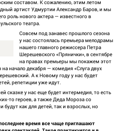
рским составом. К сожалению, этим летом
дный артист Удмуртии Александр Баров, и мы
го роль нового актера — известного в
ульского театра.
Совсем под занавес прошлого сезона
у нас состоялась премьера мелодрамы
нашего главного режиссера Петра
Шерешевского «Прянички», в сентябре
на правах премьеры мы покажем этот
 на начало декабря — комедия «Слуга двух
ерешевский. А к Новому году у нас будет
етей, репетиции уже идут.
й сказке у нас еще будет интермедия, то есть
ких-то героев, а также Деда Мороза со
 будут как для детей, так и взрослых, но
 последнее время все чаще приглашают
вки спектаклей. Такое практикуется и в