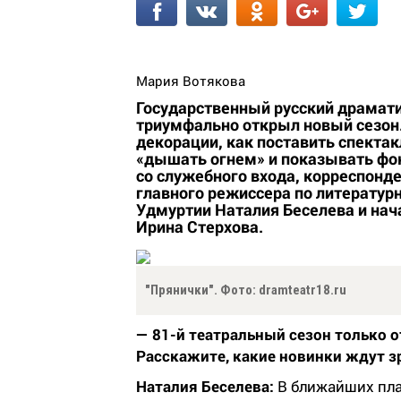
Мария Вотякова
Государственный русский драмати
триумфально открыл новый сезон.
декорации, как поставить спекта
«дышать огнем» и показывать фок
со служебного входа, корреспонд
главного режиссера по литератур
Удмуртии Наталия Беселева и нач
Ирина Стерхова.
"Прянички". Фото: dramteatr18.ru
— 81-й театральный сезон только 
Расскажите, какие новинки ждут зр
Наталия Беселева:
В ближайших пла