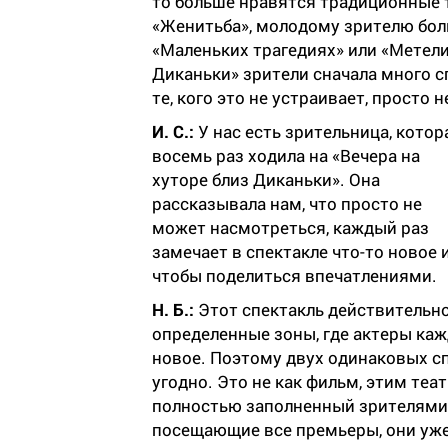
то больше нравятся традиционные т
«Женитьба», молодому зрителю бол
«Маленьких трагедиях» или «Метели»
Диканьки» зрители сначала много спо
те, кого это не устраивает, просто 
И. С.:
У нас есть зрительница, котор
восемь раз ходила на «Вечера на
хуторе близ Диканьки». Она
рассказывала нам, что просто не
может насмотреться, каждый раз
замечает в спектакле что-то новое 
чтобы поделиться впечатлениями.
Н. Б.:
Этот спектакль действитель
определенные зоны, где актеры каж
новое. Поэтому двух одинаковых сп
угодно. Это не как фильм, этим теат
полностью заполненный зрителями з
посещающие все премьеры, они уже 