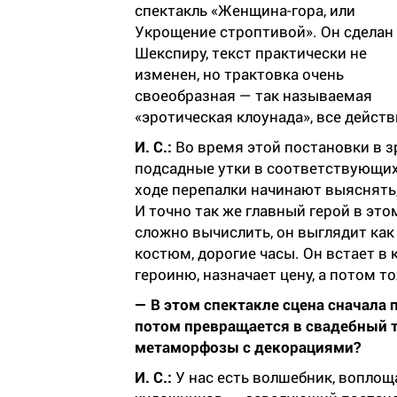
спектакль «Женщина-гора, или
Укрощение строптивой». Он сделан
Шекспиру, текст практически не
изменен, но трактовка очень
своеобразная — так называемая
«эротическая клоунада», все действ
И. С.:
Во время этой постановки в 
подсадные утки в соответствующих 
ходе перепалки начинают выяснять,
И точно так же главный герой в это
сложно вычислить, он выглядит ка
костюм, дорогие часы. Он встает в 
героиню, назначает цену, а потом т
— В этом спектакле сцена сначала 
потом превращается в свадебный т
метаморфозы с декорациями?
И. С.:
У нас есть волшебник, вопло