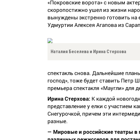
«Покровские ворота» с новым акте
скоропостижно ушел из жизни наро
вынуждены экстренно готовить на е
Удмуртии Алексея Агапова из Сарап
Наталия Беселева и Ирина Стерхова
спектакль снова. Дальнейшие планы
господ», тоже будет ставить Петр Ш
премьера спектакля «Маугли» для д
Ирина Стерхова:
К каждой новогодне
представление у елки с участием ка
Снегурочкой, причем эти интермедии
разные.
— Мировые и российские театры в
различных режиссеров для постано