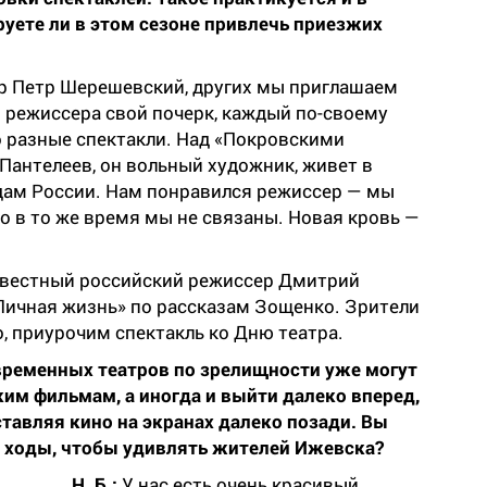
руете ли в этом сезоне привлечь приезжих
ер Петр Шерешевский, других мы приглашаем
о режиссера свой почерк, каждый по-своему
о разные спектакли. Над «Покровскими
Пантелеев, он вольный художник, живет в
одам России. Нам понравился режиссер — мы
но в то же время мы не связаны. Новая кровь —
известный российский режиссер Дмитрий
«Личная жизнь» по рассказам Зощенко. Зрители
о, приурочим спектакль ко Дню театра.
ременных театров по зрелищности уже могут
им фильмам, а иногда и выйти далеко вперед,
ставляя кино на экранах далеко позади. Вы
е ходы, чтобы удивлять жителей Ижевска?
Н. Б.:
У нас есть очень красивый