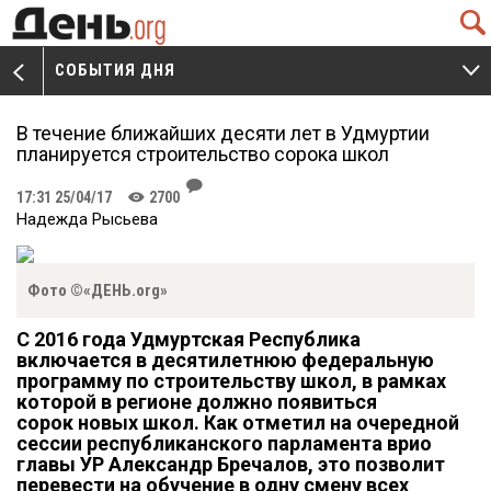
Q
СОБЫТИЯ ДНЯ
V
W
В течение ближайших десяти лет в Удмуртии
планируется строительство сорока школ
J
17:31 25/04/17
2700
K
Надежда Рысьева
Фото ©«ДЕНЬ.org»
С 2016 года Удмуртская Республика
включается в десятилетнюю федеральную
программу по строительству школ, в рамках
которой в регионе должно появиться
сорок новых школ. Как отметил на очередной
сессии республиканского парламента врио
главы УР Александр Бречалов, это позволит
перевести на обучение в одну смену всех