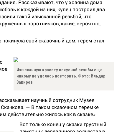
дания. Рассказывают, что у хозяина дома
любовь к каждой из них, купец построил два
расили такой изысканной резьбой, что
кружевных воротничков, какие, вероятно,
 покинула свой сказочный дом, терем стал
го
мое
Изысканную красоту искусной резьбы еще
никому не удалось повторить. Фото: Ильдар
Закиров
рассказывает научный сотрудник Музея
 Скачкова. — В таком сказочном теремке
им действительно жилось как в сказке».
Вот только конец у сказки грустный:
памятник деревянного зодчества в