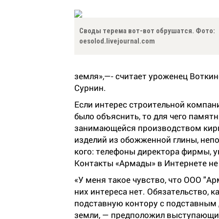
Своды терема вот-вот обрушатся. Фото:
oesolod.livejournal.com
земля»,—- считает уроженец Вотки
Сурнин.
Если интерес строительной компан
было объяснить, то для чего памят
занимающейся производством кирп
изделий из обожженной глины, непо
кого: телефоны директора фирмы, у
Контакты «Армады» в Интернете не
«У меня такое чувство, что ООО "Ар
них интереса нет. Обязательство, 
подставную контору с подставным 
земли, — предположил выступающи