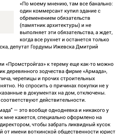
«По моему мнению, там все банально:
один коммерсант купил здание с
обременением обязательств
(памятник архитектуры) и не
выполняет эти обязательства, а ждет,
когда все рухнет и останется только
нска, депутат Гордумы Ижевска Дмитрий
ии «Промстройгаз» к терему еще как-то можно
ник деревянного зодчества фирме «Армада»,
ича, черепицы и прочих строительных
нятно. Но спросить о причинах покупки не у
казанные в документах на дом, отключены.
 соответствуют действительности.
мада" — это вообще однодневка и никакого у
как мне кажется, специально оформлено на
директором, чтобы забрать ликвидный кусок
й от имени воткинской общественности юрист