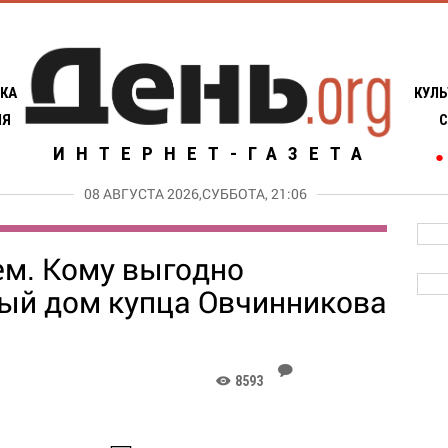
КА
КУЛЬ
ИЯ
С
ИНТЕРНЕТ-ГАЗЕТА
●
08 АВГУСТА 2026,СУББОТА, 21:06
м. Кому выгодно
ый дом купца Овчинникова
J
8593
K