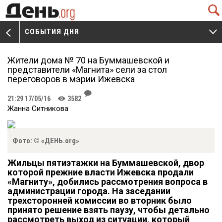
Q
СОБЫТИЯ ДНЯ
V
W
Жители дома № 70 на Буммашевской и
представители «Магнита» сели за стол
переговоров в мэрии Ижевска
J
21:29 17/05/16
3582
K
Жанна Ситникова
Фото: © «ДЕНЬ.org»
Жильцы пятиэтажки на Буммашевской, двор
которой прежние власти Ижевска продали
«Магниту», добились рассмотрения вопроса в
администрации города. На заседании
трехсторонней комиссии во вторник было
принято решение взять паузу, чтобы детально
рассмотреть выход из ситуации, который