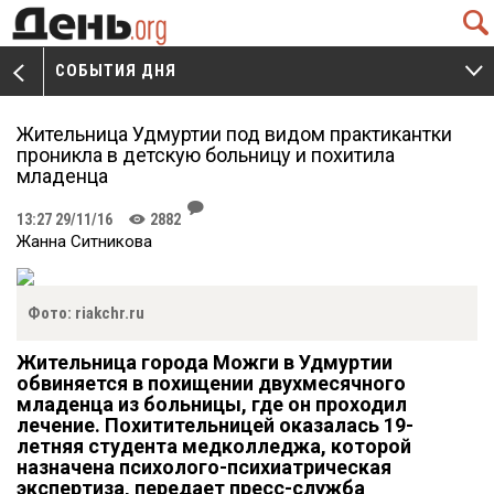
Q
СОБЫТИЯ ДНЯ
V
W
Жительница Удмуртии под видом практикантки
проникла в детскую больницу и похитила
младенца
J
13:27 29/11/16
2882
K
Жанна Ситникова
Фото: riakchr.ru
Жительница города Можги в Удмуртии
обвиняется в похищении двухмесячного
младенца из больницы, где он проходил
лечение. Похитительницей оказалась 19-
летняя студента медколледжа, которой
назначена психолого-психиатрическая
экспертиза, передает пресс-служба