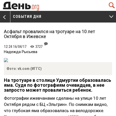
Q
СОБЫТИЯ ДНЯ
V
W
Асфальт провалился на тротуаре на 10 лет
Октября в Ижевске
J
12:24 16/04/17
3727
K
Надежда Рысьева
Фото: vk.com (ИГГС)
На тротуаре в столице Удмуртии образовалась
яма. Судя по фотографиям очевидцев, в нее
запросто может провалиться ребенок.
Фотографии ижевчанами сделаны на улице 10 лет
Октября рядом с БЦ «Эльгрин». По снимкам видно,
что глубокая яма образовалась на велодорожке.