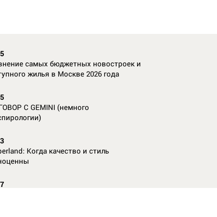
35
внение самых бюджетных новостроек и
тупного жилья в Москве 2026 года
55
ГОВОР С GEMINI (немного
спирологии)
23
erland: Когда качество и стиль
ноценны
07
nAl против