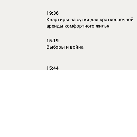
19:36
Квартиры на сутки для краткосрочной
аренды комфортного жилья
15:19
Выборы и война
15:44
Кто главный по жалобам
17:54
Страхование имущества для ипотеки:
типичные причины отказа в выплате и 
их избежать