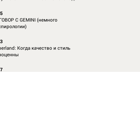
55
ГОВОР С GEMINI (немного
спирологии)
23
erland: Когда качество и стиль
ноценны
07
nAl против
13
ие данные нужны, чтобы рассчитать
КО без ошибок