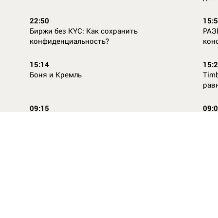
22:50
15:
Биржи без KYC: Как сохранить
РАЗ
конфиденциальность?
кон
15:14
15:
Боня и Кремль
Timb
рав
09:15
09:
Повторней не придумаешь
Ope
14:46
16:
Стили одежды для детей: как формируется
Как
как
вкус с ранних лет
КАС
ВСЕ НОВОСТИ