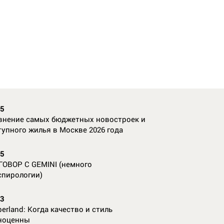
35
внение самых бюджетных новостроек и
тупного жилья в Москве 2026 года
55
ГОВОР С GEMINI (немного
спирологии)
23
erland: Когда качество и стиль
ноценны