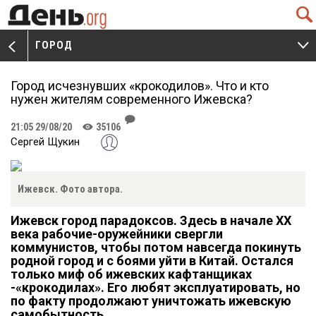
Q
ГОРОД
V
W
Город исчезнувших «крокодилов». Что и кто
нужен жителям современного Ижевска?
J
21:05 29/08/20
35106
K
Сергей Щукин
Ижевск. Фото автора.
Ижевск город парадоксов. Здесь в начале
XX
века рабочие-оружейники свергли
коммунистов, чтобы потом навсегда покинуть
родной город и с боями уйти в Китай. Остался
только миф об ижевских кафтанщиках
-«крокодилах». Его любят эксплуатировать, но
по факту продолжают уничтожать ижевскую
самобытность.