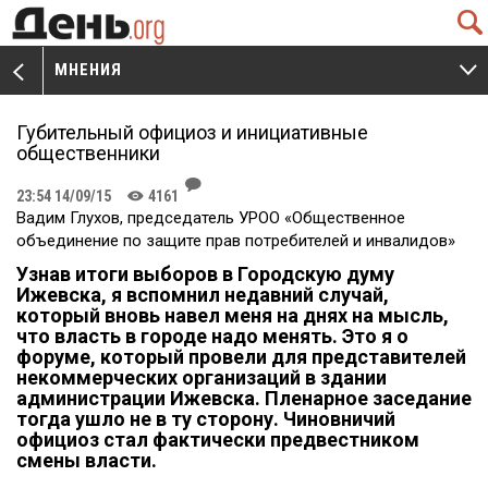
Q
МНЕНИЯ
V
W
Губительный официоз и инициативные
общественники
J
23:54 14/09/15
4161
K
Вадим Глухов, председатель УРОО «Общественное
объединение по защите прав потребителей и инвалидов»
Узнав итоги выборов в Городскую думу
Ижевска, я вспомнил недавний случай,
который вновь навел меня на днях на мысль,
что власть в городе надо менять. Это я о
форуме, который провели для представителей
некоммерческих организаций в здании
администрации Ижевска. Пленарное заседание
тогда ушло не в ту сторону. Чиновничий
официоз стал фактически предвестником
смены власти.