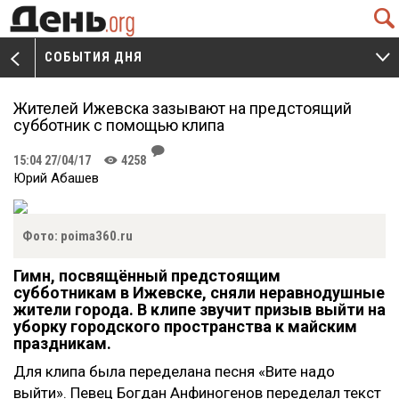
Q
СОБЫТИЯ ДНЯ
V
W
Жителей Ижевска зазывают на предстоящий
субботник с помощью клипа
J
15:04 27/04/17
4258
K
Юрий Абашев
Фото: poima360.ru
Гимн, посвящённый предстоящим
субботникам в Ижевске, сняли неравнодушные
жители города. В клипе звучит призыв выйти на
уборку городского пространства к майским
праздникам.
Для клипа была переделана песня «Вите надо
выйти». Певец Богдан Анфиногенов переделал текст