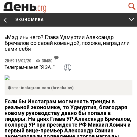
Q
ЭКОНОМИКА
V
W
«Мэд ин» чего? Глава Удмуртии Александр
Бречалов со своей командой, похоже, наградили
сами себя
J
20:59 16/02/20
30480
K
Телеграм-канал "Я ЗА..."
Фото: instagram.com (brechalov)
Если бы Инстаграм мог менять тренды в
реальной экономике, то Удмуртия, благодаря
новому руководству давно бы попала в
лидеры. На днях Глава УР Александр Бречалов,
полпред УР при президенте РФ Михаил Хомич и
первый вице-премьер Александр Свинин
анонсировали подведение итогов награды