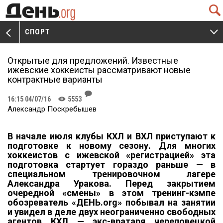
Q
СПОРТ
V
W
Открытые для предложений. Известные
ижевские хоккеисты рассматривают новые
контрактные варианты
J
16:15 04/07/16
5553
K
Александр Поскребышев
В начале июля клубы КХЛ и ВХЛ приступают к
подготовке к новому сезону. Для многих
хоккеистов с ижевской «регистрацией» эта
подготовка стартует гораздо раньше — в
специальном тренировочном лагере
Александра Уракова. Перед закрытием
очередной «смены» в этом тренинг-кэмпе
обозреватель «ДЕНЬ.
org»
побывал на занятии
и увидел в деле двух неограниченно свободных
агентов КХЛ — экс-вратаря череповецкой