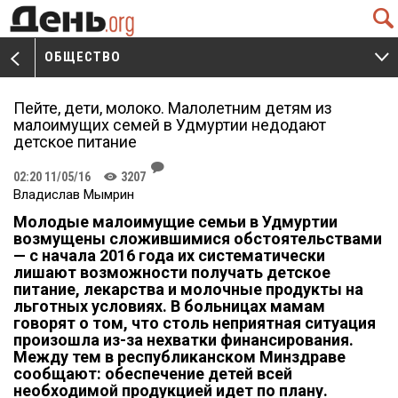
Q
ОБЩЕСТВО
V
W
Пейте, дети, молоко. Малолетним детям из
малоимущих семей в Удмуртии недодают
детское питание
J
02:20 11/05/16
3207
K
Владислав Мымрин
Молодые малоимущие семьи в Удмуртии
возмущены сложившимися обстоятельствами
— с начала 2016 года их систематически
лишают возможности получать детское
питание, лекарства и молочные продукты на
льготных условиях. В больницах мамам
говорят о том, что столь неприятная ситуация
произошла из-за нехватки финансирования.
Между тем в республиканском Минздраве
сообщают: обеспечение детей всей
необходимой продукцией идет по плану.