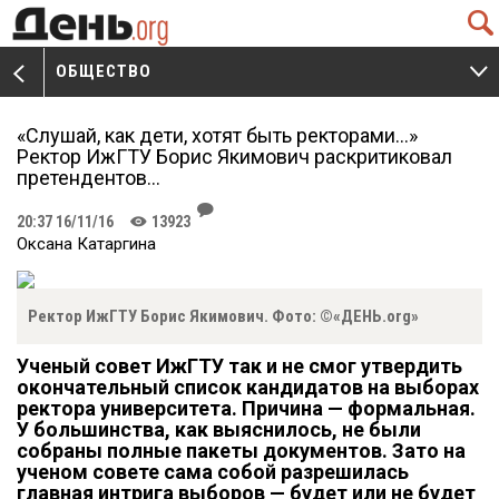
Q
ОБЩЕСТВО
V
W
«Слушай, как дети, хотят быть ректорами…»
Ректор ИжГТУ Борис Якимович раскритиковал
претендентов...
J
20:37 16/11/16
13923
K
Оксана Катаргина
Ректор ИжГТУ Борис Якимович. Фото: ©«ДЕНЬ.org»
Ученый совет ИжГТУ так и не смог утвердить
окончательный список кандидатов на выборах
ректора университета. Причина — формальная.
У большинства, как выяснилось, не были
собраны полные пакеты документов. Зато на
ученом совете сама собой разрешилась
главная интрига выборов — будет или не будет