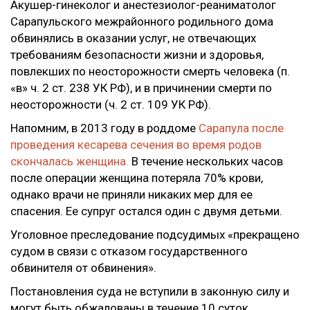
Акушер-гинеколог и анестезиолог-реаниматолог
Сарапульского межрайонного родильного дома
обвинялись в оказании услуг, не отвечающих
требованиям безопасности жизни и здоровья,
повлекших по неосторожности смерть человека (п.
«в» ч. 2 ст. 238 УК РФ), и в причинении смерти по
неосторожности (ч. 2 ст. 109 УК РФ).
Напомним, в 2013 году в роддоме
Сарапула после
проведения кесарева сечения во время родов
скончалась женщина.
В течение нескольких часов
после операции женщина потеряла 70% крови,
однако врачи не приняли никаких мер для ее
спасения. Ее супруг остался один с двумя детьми.
Уголовное преследование подсудимых «прекращено
судом в связи с отказом государственного
обвинителя от обвинения».
Постановления суда не вступили в законную силу и
могут быть обжалованы в течение 10 суток.