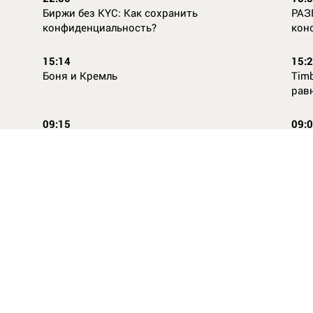
Биржи без KYC: Как сохранить
РАЗ
конфиденциальность?
кон
15:14
15:
Боня и Кремль
Timb
рав
09:15
09:
Повторней не придумаешь
Ope
14:46
16:
Стили одежды для детей: как формируется
Как
как
вкус с ранних лет
КАС
ВСЕ НОВОСТИ