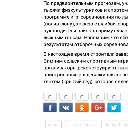
По предварительным прогнозам, уч
тысячи физкультурников и спортсм
программе игр: соревнования по л
(полиатлону), хоккею с шайбой, сп
руководители районов примут участ
лыжным гонкам. Напомним, что сб
результатам отборочных соревнов
В настоящее время строители заве
Зимним сельским спортивным играм
организаторы реконструируют лыжн
пристроенные раздевалки для хокке
тентом (крытый лед), которая явл
спорт
сельские игры
Якшур-Бодь