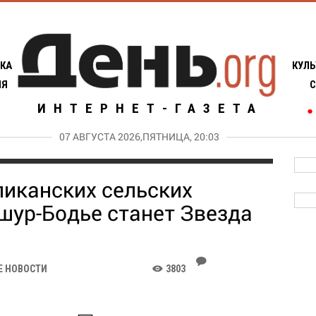
КА
КУЛЬ
ИЯ
С
ИНТЕРНЕТ-ГАЗЕТА
●
07 АВГУСТА 2026,ПЯТНИЦА, 20:03
иканских сельских
шур-Бодье станет Звезда
J
Е НОВОСТИ
3803
K