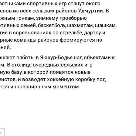
астниками спортивных игр станут около
енов из всех сельских районов Удмуртии. В
ыжным гонкам, зимнему троеборью
ортивных семей, баскетболу, шахматам, шашкам,
ие в соревнованиях по стрельбе, дартсу и
орные команды районов формируются по
аний.
ршают работы в Якшур-Бодье над объектами к
. В столице очередных сельских игр
ую базу, в которой появятся новые
истов, и возводят хоккейную коробку под
яется инновационным моментом.
я