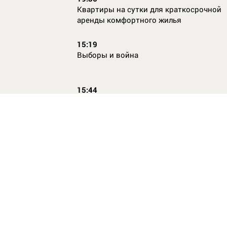
Квартиры на сутки для краткосрочной
аренды комфортного жилья
15:19
Выборы и война
15:44
Кто главный по жалобам
17:54
Страхование имущества для ипотеки:
типичные причины отказа в выплате и 
их избежать