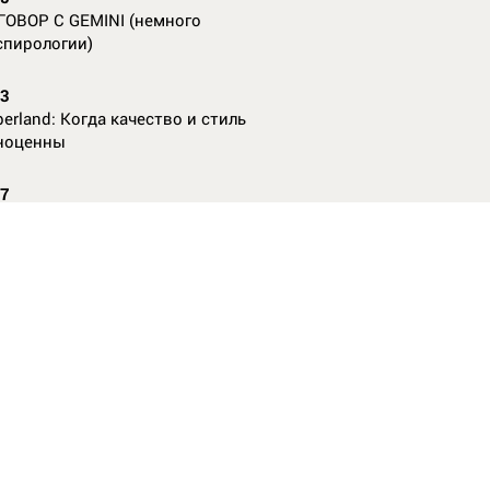
ГОВОР С GEMINI (немного
спирологии)
23
erland: Когда качество и стиль
ноценны
07
nAl против
13
ие данные нужны, чтобы рассчитать
КО без ошибок