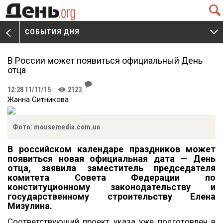
Q
СОБЫТИЯ ДНЯ
V
W
В России может появиться официальный День
отца
J
12:28 11/11/15
2123
K
Жанна Ситникова
Фото: mousemedia.com.ua
В российском календаре праздников может
появиться новая официальная дата — День
отца, заявила заместитель председателя
комитета Совета Федерации по
конституционному законодательству и
государственному строительству Елена
Мизулина.
Соответствующий проект указа уже подготовлен в