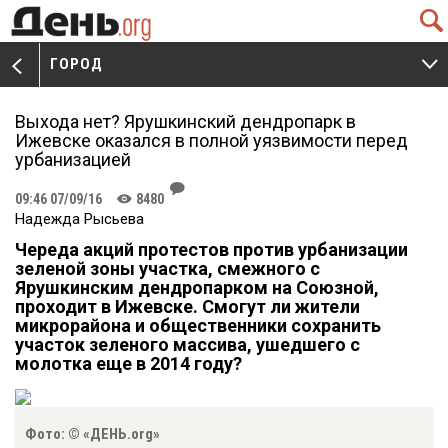
Q
ГОРОД
V
W
Выхода нет? Ярушкинский дендропарк в
Ижевске оказался в полной уязвимости перед
урбанизацией
J
09:46 07/09/16
8480
K
Надежда Рысьева
Череда акций протестов против урбанизации
зеленой зоны участка, смежного с
Ярушкинским дендропарком на Союзной,
проходит в Ижевске. Смогут ли жители
микрорайона и общественники сохранить
участок зеленого массива, ушедшего с
молотка еще в 2014 году?
Фото: © «ДЕНЬ.org»