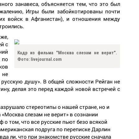
ого занавеса, объясняется тем, что это был
жалению, Игры были забойкотированы почти
их войск в Афганистан), и отношения между
троились.
же,
й с
ний
Кадр из фильма "Москва слезам не верит".
 по
Фото: livejournal.com
ков
 не
ю русскую душу». В общей сложности Рейган не
ину, делая это перед каждой новой встречей с
разрушало стереотипы о нашей стране, но и
а «Москва слезам не верит» в сознании
 о том, что все русские пьют безо всякой
американская подруга по переписке Дарлин
вда ли, что при знакомстве русские сначала