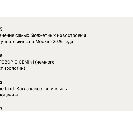
35
внение самых бюджетных новостроек и
тупного жилья в Москве 2026 года
55
ГОВОР С GEMINI (немного
спирологии)
23
erland: Когда качество и стиль
ноценны
07
nAl против