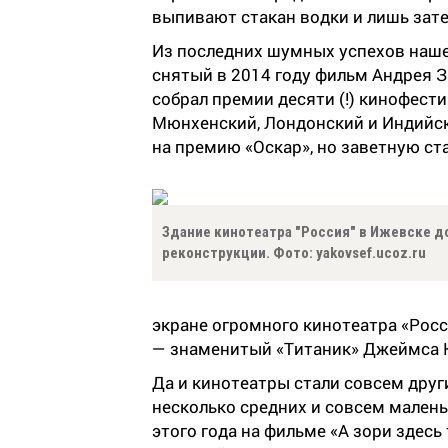
выпивают стакан водки и лишь зат
Из последних шумных успехов наше
снятый в 2014 году фильм Андрея З
собрал премии десяти (!) кинофести
Мюнхенский, Лондонский и Индийск
на премию «Оскар», но заветную ста
Здание кинотеатра "Россия" в Ижевске д
реконструкции. Фото: yakovsef.ucoz.ru
экране огромного кинотеатра «Росс
— знаменитый «Титаник» Джеймса 
Да и кинотеатры стали совсем друг
несколько средних и совсем малень
этого года на фильме «А зори здесь 