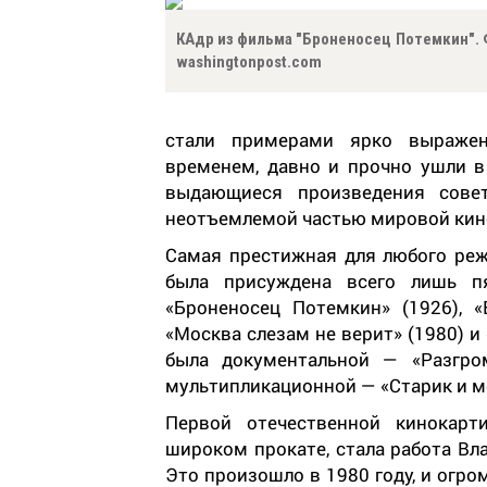
КАдр из фильма "Броненосец Потемкин". 
washingtonpost.com
стали примерами ярко выражен
временем, давно и прочно ушли в
выдающиеся произведения совет
неотъемлемой частью мировой кин
Самая престижная для любого реж
была присуждена всего лишь п
«Броненосец Потемкин» (1926), «
«Москва слезам не верит» (1980) и
была документальной — «Разгро
мультипликационной — «Старик и мо
Первой отечественной кинокарт
широком прокате, стала работа Вл
Это произошло в 1980 году, и огро