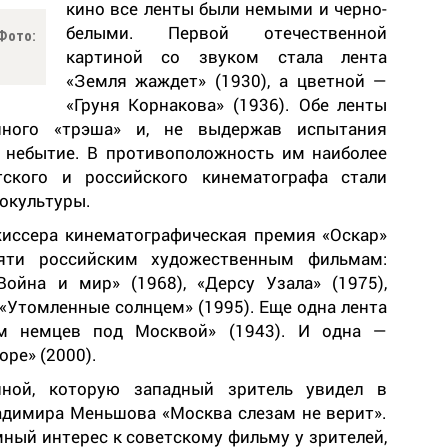
кино все ленты были немыми и черно-
белыми. Первой отечественной
Фото:
картиной со звуком стала лента
«Земля жаждет» (1930), а цветной —
«Груня Корнакова» (1936). Обе ленты
ного «трэша» и, не выдержав испытания
 небытие. В противоположность им наиболее
ского и российского кинематографа стали
окультуры.
иссера кинематографическая премия «Оскар»
яти российским художественным фильмам:
Война и мир» (1968), «Дерсу Узала» (1975),
 «Утомленные солнцем» (1995). Еще одна лента
м немцев под Москвой» (1943). И одна —
ре» (2000).
иной, которую западный зритель увидел в
адимира Меньшова «Москва слезам не верит».
мный интерес к советскому фильму у зрителей,