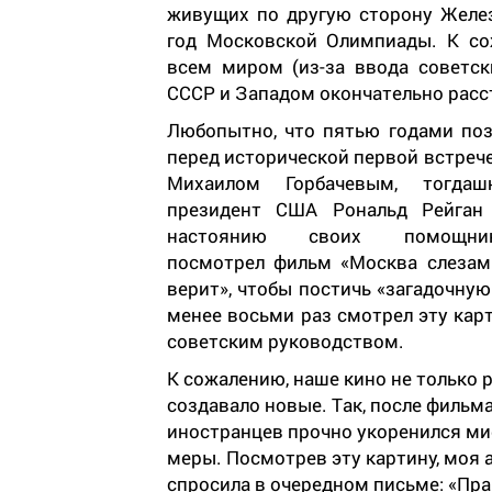
живущих по другую сторону Железн
год Московской Олимпиады. К со
всем миром (из-за ввода советск
СССР и Западом окончательно расс
Любопытно, что пятью годами поз
перед исторической первой встрече
Михаилом Горбачевым, тогдаш
президент США Рональд Рейган
настоянию своих помощни
посмотрел фильм «Москва слезам
верит», чтобы постичь «загадочну
менее восьми раз смотрел эту карт
советским руководством.
К сожалению, наше кино не только 
создавало новые. Так, после фильм
иностранцев прочно укоренился миф
меры. Посмотрев эту картину, моя 
спросила в очередном письме: «Пра