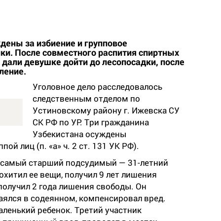
дены за избиение и групповое
ки. После совместного распития спиртных
дали девушке дойти до лесопосадки, после
ление.
Уголовное дело расследовалось
следственным отделом по
Устиновскому району г. Ижевска СУ
СК РФ по УР. Три гражданина
Узбекистана осуждены
ппой лиц (п.
«
а
»
ч. 2 ст. 131 УК РФ).
 самый старший подсудимый — 31-летний
охитил ее вещи, получил 9 лет лишения
олучил 2 года лишения свободы. Он
аялся в содеянном, компенсировал вред.
аленький ребенок. Третий участник