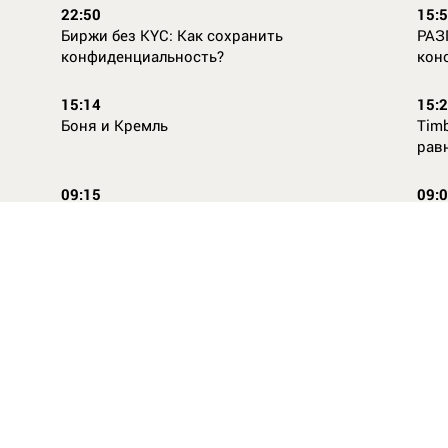
22:50
15:
Биржи без KYC: Как сохранить
РАЗ
конфиденциальность?
кон
15:14
15:
Боня и Кремль
Timb
рав
09:15
09:
Повторней не придумаешь
Ope
14:46
16:
Стили одежды для детей: как формируется
Как
как
вкус с ранних лет
КАС
ВСЕ НОВОСТИ