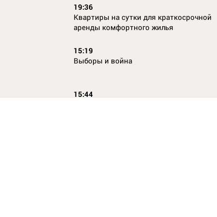
19:36
Квартиры на сутки для краткосрочной
аренды комфортного жилья
15:19
Выборы и война
15:44
Кто главный по жалобам
17:54
Страхование имущества для ипотеки:
типичные причины отказа в выплате и 
их избежать