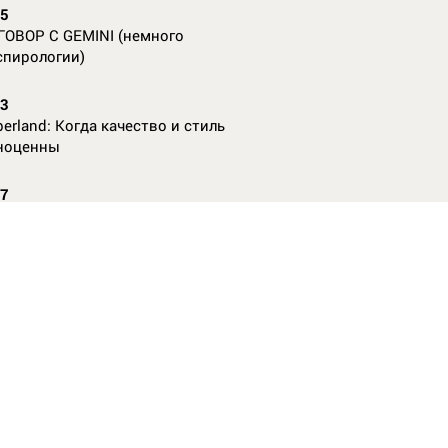
55
ГОВОР С GEMINI (немного
спирологии)
23
erland: Когда качество и стиль
ноценны
07
nAl против
13
ие данные нужны, чтобы рассчитать
КО без ошибок