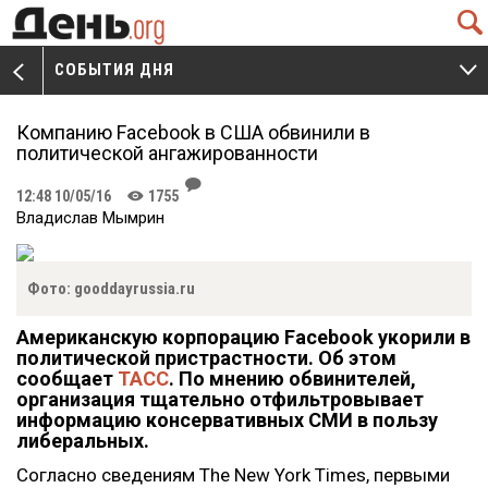
Q
СОБЫТИЯ ДНЯ
V
W
Компанию Facebook в США обвинили в
политической ангажированности
J
12:48 10/05/16
1755
K
Владислав Мымрин
Фото: gooddayrussia.ru
Американскую корпорацию Facebook укорили в
политической пристрастности. Об этом
сообщает
ТАСС
. По мнению обвинителей,
организация тщательно отфильтровывает
информацию консервативных СМИ в пользу
либеральных.
Согласно сведениям The New York Times, первыми