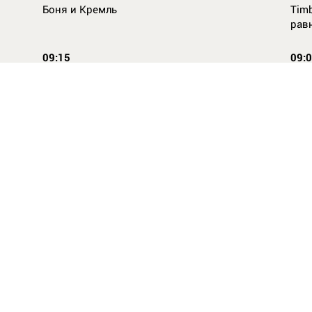
Боня и Кремль
Timb
рав
09:15
09:
Повторней не придумаешь
Ope
14:46
16:
Стили одежды для детей: как формируется
Как
как
вкус с ранних лет
КАС
ВСЕ НОВОСТИ
Твиты от @dayorgru
Новости
Об 