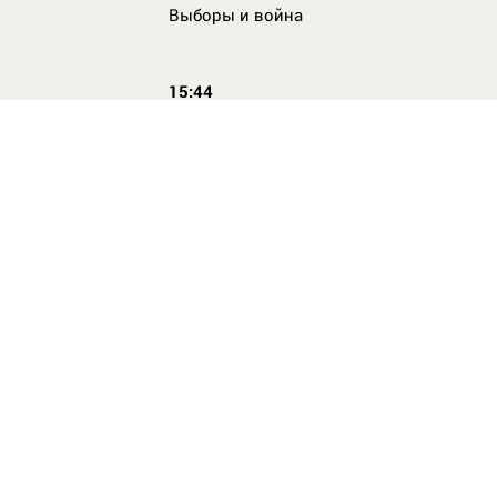
Выборы и война
15:44
Кто главный по жалобам
17:54
Страхование имущества для ипотеки:
типичные причины отказа в выплате и 
их избежать