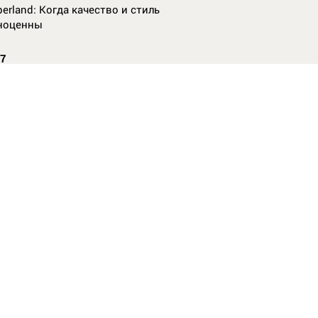
erland: Когда качество и стиль
ноценны
07
nAl против
13
ие данные нужны, чтобы рассчитать
КО без ошибок
издании