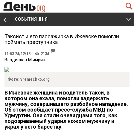
Q
СОБЫТИЯ ДНЯ
V
W
Таксист и его пассажирка в Ижевске помогли
поймать преступника
J
11:53 24/12/15
2134
K
Владислав Мымрин
Фото: vremechko.org
В Ижевске женщина и водитель такси, в
котором она ехала, помогли задержать
мужчину, совершившего разбойное нападение.
Об этом сообщает пресс-служба МВД по
Удмуртии. Они стали очевидцами того, как
подозреваемый ударил ножом мужчину и
украл у него барсетку.