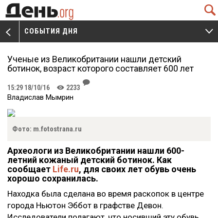
Q
СОБЫТИЯ ДНЯ
V
W
Ученые из Великобритании нашли детский
ботинок, возраст которого составляет 600 лет
J
15:29 18/10/16
2233
K
Владислав Мымрин
Фото: m.fotostrana.ru
Археологи из Великобритании нашли 600-
летний кожаный детский ботинок. Как
сообщает
Life.ru
, для своих лет обувь очень
хорошо сохранилась.
Находка была сделана во время раскопок в центре
города Ньютон Эббот в графстве Девон.
Исследователи полагают, что носивший эту обувь