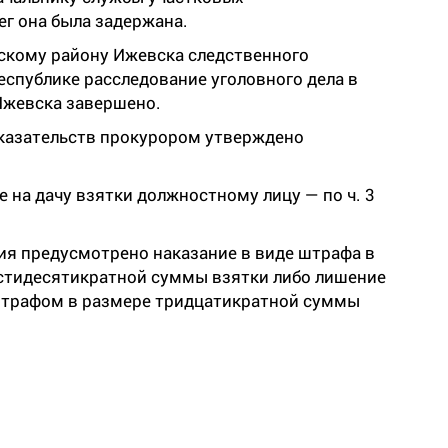
г она была задержана.
скому району Ижевска следственного
спублике расследование уголовного дела в
Ижевска завершено.
казательств прокурором утверждено
 на дачу взятки должностному лицу — по ч. 3
ия предусмотрено наказание в виде штрафа в
стидесятикратной суммы взятки либо лишение
 штрафом в размере тридцатикратной суммы