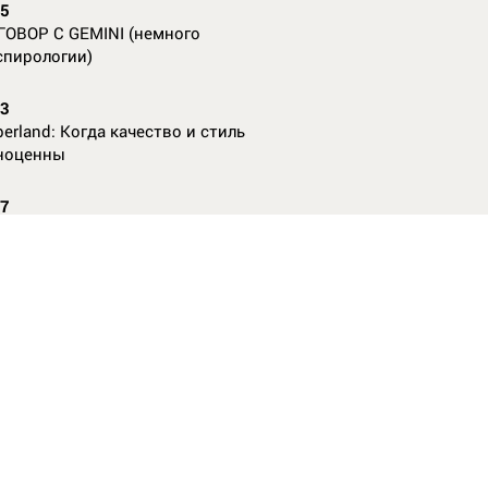
55
ГОВОР С GEMINI (немного
спирологии)
23
erland: Когда качество и стиль
ноценны
07
nAl против
13
ие данные нужны, чтобы рассчитать
КО без ошибок