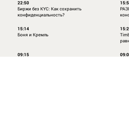
22:50
15:
Биржи без KYC: Как сохранить
РАЗ
конфиденциальность?
кон
15:14
15:
Боня и Кремль
Timb
рав
09:15
09:
Повторней не придумаешь
Ope
14:46
16:
Стили одежды для детей: как формируется
Как
как
вкус с ранних лет
КАС
ВСЕ НОВОСТИ