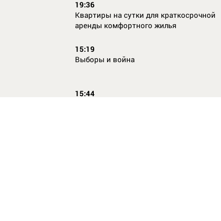
19:36
Квартиры на сутки для краткосрочной
аренды комфортного жилья
15:19
Выборы и война
15:44
Кто главный по жалобам
17:54
Страхование имущества для ипотеки:
типичные причины отказа в выплате и 
их избежать