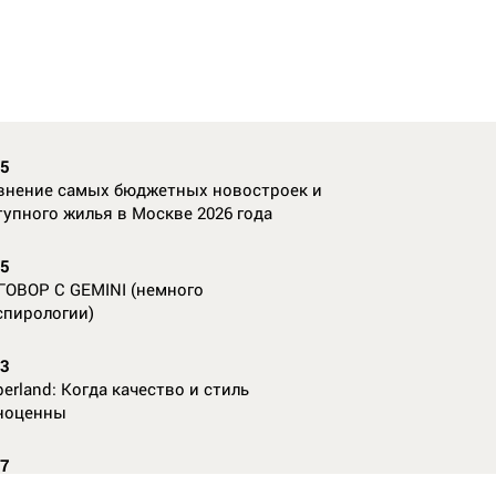
35
внение самых бюджетных новостроек и
тупного жилья в Москве 2026 года
55
ГОВОР С GEMINI (немного
спирологии)
23
erland: Когда качество и стиль
ноценны
07
nAl против