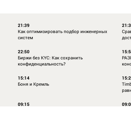
21:39
21:
Как оптимизировать подбор инженерных
Сра
систем
дос
22:50
15:
Биржи без KYC: Как сохранить
РАЗ
конфиденциальность?
кон
15:14
15:
Боня и Кремль
Timb
рав
09:15
09:
Повторней не придумаешь
Ope
14:46
16: