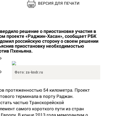
ВЕРСИЯ ДЛЯ ПЕЧАТИ
ердило решение о приостановке участия в
ном проекте «Раджин-Хасан», сообщает РБК
ведомил российскую сторону о своем решении
ъяснив приостановку необходимостью
отив Пхеньяна.
Р
о
Фото: za-kndr.ru
тов протяженностью 54 километра. Проект
тового терминала в порту Раджан.
 стать частью Транскорейской
лемент самого короткого пути из стран
 Европу. В конце 2013 года меморандум о