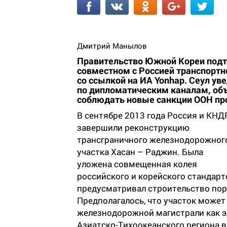
Дмитрий Манылов
Правительство Южной Кореи подтв
совместном с Россией транспорт
со ссылкой на ИА Yonhap. Сеул у
по дипломатическим каналам, об
соблюдать новые санкции ООН пр
В сентябре 2013 года Россия и КНД
завершили реконструкцию
трансграничного железнодорожног
участка Хасан – Раджин. Была
уложена совмещенная колея
российского и корейского стандар
предусматривал строительство пор
Предполагалось, что участок может
железнодорожной магистрали как э
Азиатско-Тихоокеанского региона в