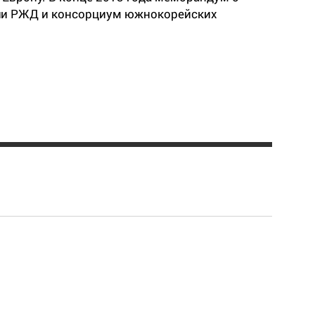
али РЖД и консорциум южнокорейских