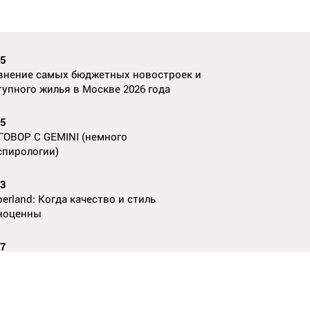
35
внение самых бюджетных новостроек и
тупного жилья в Москве 2026 года
55
ГОВОР С GEMINI (немного
спирологии)
23
erland: Когда качество и стиль
ноценны
07
nAl против
13