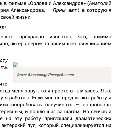
оль в фильме «Орлова и Александров» (Анатолий
ория Александрова. —
Прим. авт.
), в которую я
 своей жизни.
ке»
елого прекрасно известно, что, помимо
кино, актер энергично занимался озвучиванием
оту
ть,
Фото: Александр Поскребышев
что
огда меня зовут, то я просто откликаюсь. Я же
у, я работаю. Если мне не предлагают работу, я
или попробовать озвучивать — попробовал,
нтересным, и пошло шаг за шагом. Но сейчас я
е на эту работу приглашали драматических
 актерский пул, который специализируется на