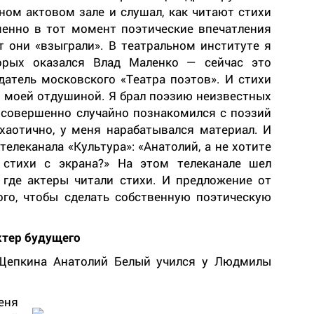
ьном актовом зале и слушал, как читают стихи
менно в тот момент поэтические впечатления
ет они «взыграли». В театральном институте я
торых оказался Влад Маленко — сейчас это
датель московского «Театра поэтов». И стихи
ав моей отдушиной. Я брал поэзию неизвестных
, совершенно случайно познакомился с поэзий
 хаотично, у меня нарабатывался материал. И
телеканала «Культура»: «Анатолий, а не хотите
стихи с экрана?» На этом телеканале шел
 где актеры читали стихи. И предложение от
ого, чтобы сделать собственную поэтическую
ктер будущего
 Щепкина Анатолий Белый учился у Людмилы
еня