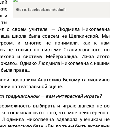
ший
кие
Фото: facebook.com/udmfil
х и
 ты
рил о своем учителе. — Людмила Николаевна
 наша школа была совсем не Щепкинской. Мы
урсом, и многие не понимали, как к нам
сь не только по системе Станиславского, но
ехова и систему Мейерхольда. Из-за этого
ожало». Однако Людмила Николаевна с нашим
 была права…
овой позволили Анатолию Белому гармонично
онии на театральной сцене.
ли традиционном — вам интересней играть?
 возможность выбирать и играю далеко не во
 я отказываюсь от того, что мне неинтересно.
е Людмила Николаевна задавала ученикам не
ную актерскую базу. «Вы должны быть актерами