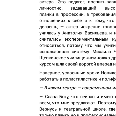
актера. Это педагог, воспитывав
личностно, задававший высо
планки в профессии, в требования
отношениях к себе и к тому, что
делаешь, — актер искренне гово
училась у Анатолия Васильева, и
считались экспериментальным к
относиться, потому что мы учили
использовали систему Михаила Ч
Щепкинское училище «немножко др
курсом шла своей дорогой вперед и
Наверное, усвоенные уроки Новик
работать в полистилистике и полиф
— В каком театре — современном и
— Слава Богу, что сейчас я имею
всем, что мне предлагают. Поэтому
Вернусь к театральной школе, гд
только планку, но и профессиональ