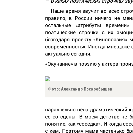
— В каких поэтических строчках зв
— Наше время звучит во всех строч
правило, в России ничего не мен
остальные «атрибуты времени»
поэтические строчки с их эмоц
благодаря проекту «Кинопоэзия» м
современность». Иногда мне даже с
актуально сегодня…
«Окунание» в поэзию у актера прои
Фото: Александр Поскребышев
параллельно вела драматический к
ее со сцены. В моем детстве не б
понятие, как «соседка». И когда со
с кем. Поэтому мама частенько бр