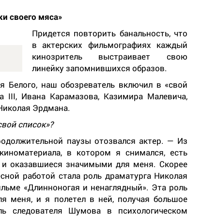
и своего мяса»
Придется повторить банальность, что
в актерских фильмографиях каждый
кинозритель выстраивает свою
линейку запомнившихся образов.
я Белого, наш обозреватель включил в «свой
да
III
, Ивана Карамазова, Казимира Малевича,
 Николая Эрдмана.
свой список»?
родолжительной паузы отозвался актер. — Из
киноматериала, в котором я снимался, есть
д и оказавшиеся значимыми для меня. Скорее
есной работой стала роль драматурга Николая
льме «Длинноногая и ненаглядный». Эта роль
я меня, и я полетел в ней, получая большое
ль следователя Шумова в психологическом