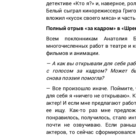
детективе «Кто я?» и, наверное, р
Белый сыграл кинорежиссера Григ
вложил «кусок своего мяса» и часть
Полный отрыв «за кадром» в «Шре
Всем поклонникам Анатолия Б
многочисленных работ в театре и 
фильмов и анимации.
— А как вы открывали для себя раб
с голосом за кадром? Может бы
снова поэзия помогла?
— Все произошло иначе. Поймите, 
для себя я «ничего не открываю». К
актер! И если мне предлагают работ
ее ищу. Как-то раз мне предлож
понравилось, получилось, стало и
почти не озвучиваю. Если раньш
актеров, то сейчас сформировался