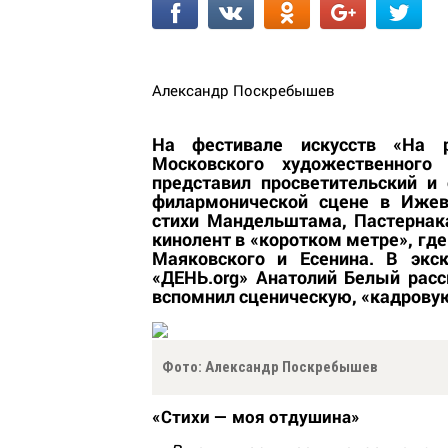
Александр Поскребышев
На фестивале искусств «На 
Московского художественног
представил просветительский и
филармонической сцене в Ижев
стихи Мандельштама, Пастернака
кинолент в «коротком метре», гд
Маяковского и Есенина. В экс
«ДЕНЬ.
org»
Анатолий Белый расск
вспомнил сценическую, «кадровую
Фото: Александр Поскребышев
«Стихи — моя отдушина»