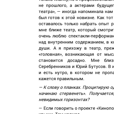
не прошлого, а актерами будущ
театра», — иногда напоминала нам 
был готов к этой новизне. Как тот
оставалось только набрать опыт р
мне ближе театр, который смотрит
очень люблю спектакли-перформан
над внутренним содержанием, в ко
души. А я прихожу в театр, преж
«головная», возникающая от мыс
становится досадно. Мне бли
Серебренников и Юрий Бутусов. В 
и есть нутро, в котором не про
кажется правильным.
— К слову о планках. Процитирую од
начинаю стервенеть». Получаетс
невидимых горизонтах?
— Если говорить о проекте «Кинопоэ