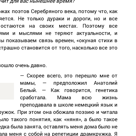
учит для вас нынешнее время?
ках поэтов Серебряного века, потому что, как
яется. Не только дураки и дороги, но и все
 остаются на своих местах. Поэтому все
иями и мыслями не теряют актуальности, и
ы показываем связь времен, «окуная стихи в
трашно становится от того, насколько все это
зошло очень давно.
— Скорее всего, это перешло мне от
мамы, — предположил Анатолий
Белый. — Как говорится, генетика
сработала. Мама всю жизнь
преподавала в школе немецкий язык и
ружок. При этом она обожала поэзию и читала
ыло такого понятия, как «няня», а было такое
седка была занята, оставлять меня дома было не
ала меня с собой на репетиции драмкружка. Я