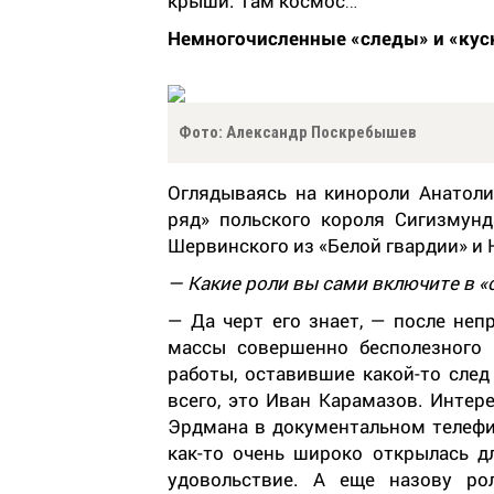
крыши. Там космос…
Немногочисленные «следы» и «куск
Фото: Александр Поскребышев
Оглядываясь на кинороли Анатоли
ряд» польского короля Сигизмун
Шервинского из «Белой гвардии» и
— Какие роли вы сами включите в «
— Да черт его знает, — после неп
массы совершенно бесполезного 
работы, оставившие какой-то сле
всего, это Иван Карамазов. Интер
Эрдмана в документальном телефи
как-то очень широко открылась дл
удовольствие. А еще назову ро