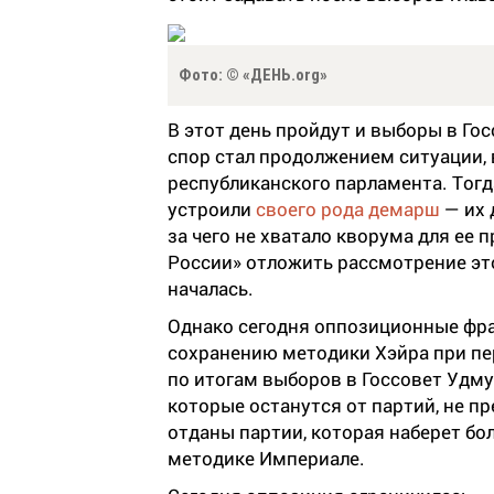
Фото: © «ДЕНЬ.org»
В этот день пройдут и выборы в Гос
спор стал продолжением ситуации,
республиканского парламента. Тог
устроили
своего рода демарш
— их 
за чего не хватало кворума для ее
России» отложить рассмотрение это
началась.
Однако сегодня о
ппозиционные фра
сохранению методики Хэйра при п
по итогам выборов в Госсовет Удм
которые останутся от партий, не п
отданы партии, которая наберет бол
методике Империале.