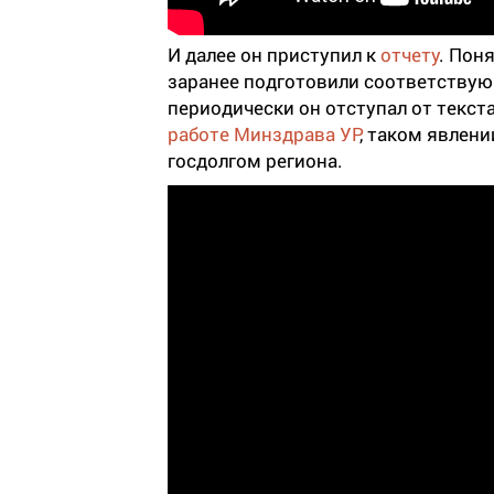
И далее он приступил к
отчету
. Пон
заранее подготовили соответствую
периодически он отступал от текста
работе Минздрава УР
, таком явлени
госдолгом региона.