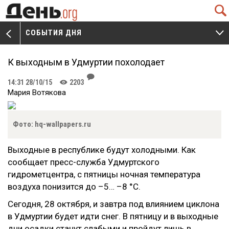
Q
СОБЫТИЯ ДНЯ
V
W
К выходным в Удмуртии похолодает
J
14:31 28/10/15
2203
K
Мария Вотякова
Фото: hq-wallpapers.ru
Выходные в республике будут холодными. Как
сообщает пресс-служба Удмуртского
гидрометцентра, с пятницы ночная температура
воздуха понизится до –5… –8 °С.
Сегодня, 28 октября, и завтра под влиянием циклона
в Удмуртии будет идти снег. В пятницу и в выходные
дни осадки станут слабыми и пройдут лишь в