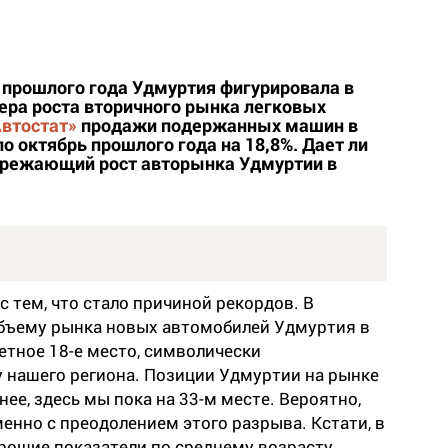
 прошлого года Удмуртия фигурировала в
ера роста вторичного рынка легковых
Автостат»
продажи подержанных машин в
о октябрь прошлого года на 18,8%. Дает ли
пережающий рост авторынка Удмуртии в
с тем, что стало причиной рекордов. В
 объему рынка новых автомобилей Удмуртия в
етное 18-е место, символически
нашего региона. Позиции Удмуртии на рынке
ее, здесь мы пока на 33-м месте. Вероятно,
нно с преодолением этого разрыва. Кстати, в
орошие показатели по среднему возрасту