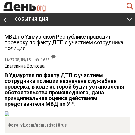
Q
СОБЫТИЯ ДНЯ
V
W
МВД по Удмуртской Республике проводит
проверку по факту ДТП с участием сотрудника
полиции
J
16:22 28/05/15
1686
K
Екатерина Волкова
В Удмуртии по факту ДТП с участием
сотрудника полиции назначена служебная
проверка, в ходе которой будут установлены
обстоятельства происшедшего, дана
принципиальная оценка действиям
представителя МВД по УР.
Фото: vk.com/udmurtiya18rus