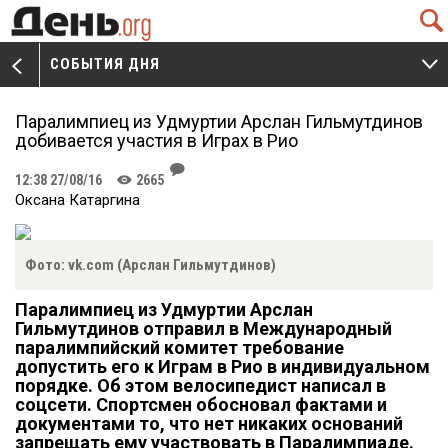
Q
СОБЫТИЯ ДНЯ
V
W
Паралимпиец из Удмуртии Арслан Гильмутдинов
добивается участия в Играх в Рио
J
12:38 27/08/16
2665
K
Оксана Катаргина
Фото: vk.com (Арслан Гильмутдинов)
Паралимпиец из Удмуртии Арслан
Гильмутдинов отправил в Международный
паралимпийский комитет требование
допустить его к Играм в Рио в индивидуальном
порядке. Об этом велосипедист написал в
соцсети. Спортсмен обосновал фактами и
документами то, что нет никаких оснований
запрещать ему участвовать в Паралимпиаде.