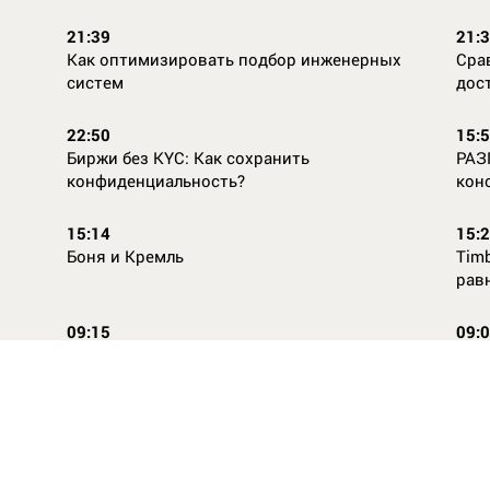
21:39
21:
Как оптимизировать подбор инженерных
Сра
систем
дос
22:50
15:
Биржи без KYC: Как сохранить
РАЗ
конфиденциальность?
кон
15:14
15:
Боня и Кремль
Timb
рав
09:15
09:
Повторней не придумаешь
Ope
14:46
16:
Стили одежды для детей: как формируется
Как
как
вкус с ранних лет
КАС