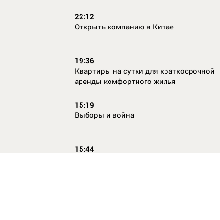
22:12
Открыть компанию в Китае
19:36
Квартиры на сутки для краткосрочной
аренды комфортного жилья
15:19
Выборы и война
15:44
Кто главный по жалобам
17:54
Страхование имущества для ипотеки:
типичные причины отказа в выплате и 