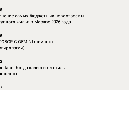
35
внение самых бюджетных новостроек и
тупного жилья в Москве 2026 года
55
ГОВОР С GEMINI (немного
спирологии)
23
erland: Когда качество и стиль
ноценны
07
nAl против
13
ие данные нужны, чтобы рассчитать
КО без ошибок