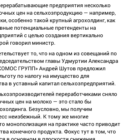
перерабатывающие предприятия несколько
очных цен на сельхозпродукцию — например,
ки, особенно такой крупный агрохолдинг, как
овные потенциальные претенденты на
приятий с целью создания вертикально
рой говорил министр.
детельствует то, что на одном из совещаний по
едседательством главы Удмуртии Александра
«КОМОС ГРУПП» Андрей Шутов предложил
льготу по налогу на имущество для
ва в уставный капитал сельхозпредприятий.
льхозпроизводителей переработчиками сняло
чных цен на молоко — это стало бы
охолдинга. Безусловно, мы получим
есс неизбежный. К тому же многие
то монополизация на практике часто приводит
тва конечного продукта. Фокус тут в том, что
тся в основном в плоскости снижения