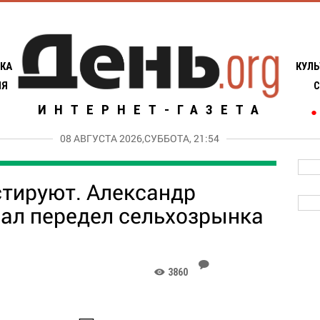
КА
КУЛЬ
ИЯ
С
ИНТЕРНЕТ-ГАЗЕТА
●
08 АВГУСТА 2026,СУББОТА, 21:54
тируют. Александр
ал передел сельхозрынка
J
3860
K