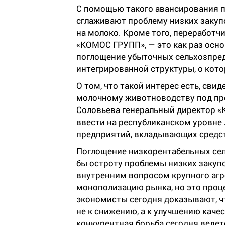
С помощью такого авансирования 
сглаживают проблему низких закуп
на молоко. Кроме того, переработчи
«КОМОС ГРУПП», — это как раз осн
поглощение убыточных сельхозпред
интегрированной структуры, о кото
О том, что такой интерес есть, сви
молочному животноводству под пр
Соловьева генеральный директор 
ввести на республиканском уровне 
предприятий, вкладывающих средст
Поглощение низкорентабельных се
бы остроту проблемы низких закупо
внутренним вопросом крупного агр
монополизацию рынка, но это проц
экономисты сегодня доказывают, ч
не к снижению, а к улучшению качес
конкурентная борьба сегодня веде