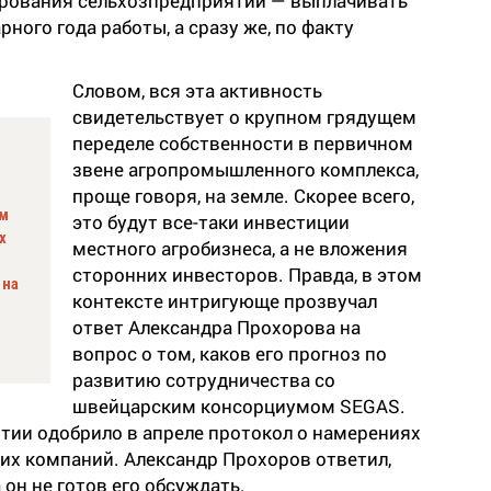
рования сельхозпредприятий — выплачивать
ного года работы, а сразу же, по факту
Словом, вся эта активность
свидетельствует о крупном грядущем
переделе собственности в первичном
звене агропромышленного комплекса,
проще говоря, на земле. Скорее всего,
ом
это будут все-таки инвестиции
х
местного агробизнеса, а не вложения
сторонних инвесторов. Правда, в этом
 на
контексте интригующе прозвучал
ответ Александра Прохорова на
вопрос о том, каков его прогноз по
развитию сотрудничества со
швейцарским консорциумом SEGAS.
тии одобрило в апреле протокол о намерениях
их компаний. Александр Прохоров ответил,
 он не готов его обсуждать.