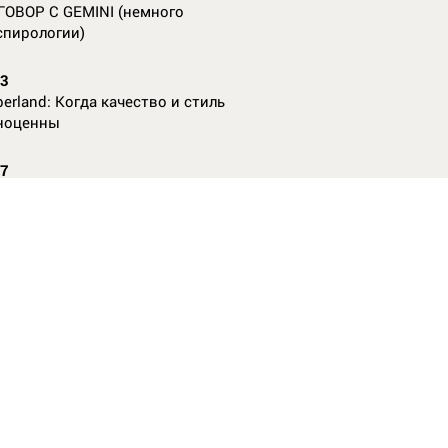
ГОВОР С GEMINI (немного
спирологии)
23
erland: Когда качество и стиль
ноценны
07
nAl против
13
ие данные нужны, чтобы рассчитать
КО без ошибок