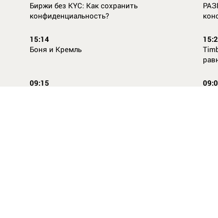
Биржи без KYC: Как сохранить
РАЗ
конфиденциальность?
кон
15:14
15:
Боня и Кремль
Timb
рав
09:15
09:
Повторней не придумаешь
Ope
14:46
16:
Стили одежды для детей: как формируется
Как
как
вкус с ранних лет
КАС
ВСЕ НОВОСТИ