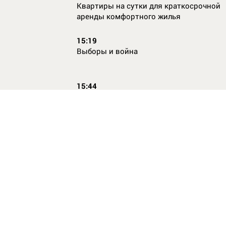
Квартиры на сутки для краткосрочной
аренды комфортного жилья
15:19
Выборы и война
15:44
Кто главный по жалобам
17:54
Страхование имущества для ипотеки:
типичные причины отказа в выплате и 
их избежать