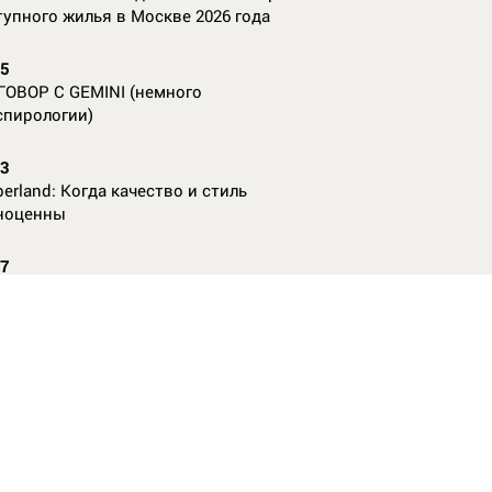
тупного жилья в Москве 2026 года
55
ГОВОР С GEMINI (немного
спирологии)
23
erland: Когда качество и стиль
ноценны
07
nAl против
13
ие данные нужны, чтобы рассчитать
КО без ошибок