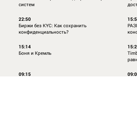
систем
дос
22:50
15:
Биржи без KYC: Как сохранить
РАЗ
конфиденциальность?
кон
15:14
15:
Боня и Кремль
Timb
рав
09:15
09:
Повторней не придумаешь
Ope
14:46
16:
Стили одежды для детей: как формируется
Как
как
вкус с ранних лет
КАС