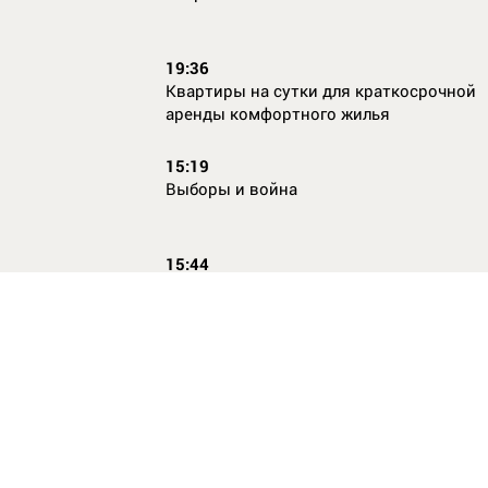
19:36
Квартиры на сутки для краткосрочной
аренды комфортного жилья
15:19
Выборы и война
15:44
Кто главный по жалобам
17:54
Страхование имущества для ипотеки:
типичные причины отказа в выплате и 
их избежать