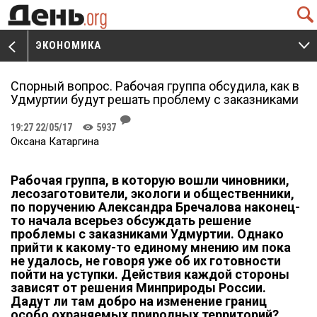
Q
ЭКОНОМИКА
V
W
Спорный вопрос. Рабочая группа обсудила, как в
Удмуртии будут решать проблему с заказниками
J
19:27 22/05/17
5937
K
Оксана Катаргина
Рабочая группа, в которую вошли чиновники,
лесозаготовители, экологи и общественники,
по поручению Александра Бречалова наконец-
то начала всерьез обсуждать решение
проблемы с заказниками Удмуртии. Однако
прийти к какому-то единому мнению им пока
не удалось, не говоря уже об их готовности
пойти на уступки. Действия каждой стороны
зависят от решения Минприроды России.
Дадут ли там добро на изменение границ
особо охраняемых природных территорий?